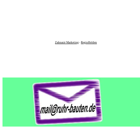
Zahnarzt Marketing
-
RegioHelden