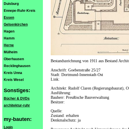
Duisburg
Ennepe-Ruhr-Kreis
Essen
Gelsenkirchen
Hagen
Hamm
Herne
Mülheim
Oberhausen
Bestandszeichnung von 1911 aus Bestand Arch
Recklinghausen
Anschrift: Goebenstraße 25/27
Kreis Unna
Stadt: Dortmund-Innenstadt-Ost
Link:
Kreis Wesel
Architekt: Rudolf Claren (Regierungsbaurat), O
Sonstiges:
Ausführung:
Bauherr: Preußische Bauverwaltung
Bücher & DVDs
Besitzer:
architektur-ruhr
Quelle:
Zustand: erhalten
my-bauten:
Denkmalschutz: ja
Login