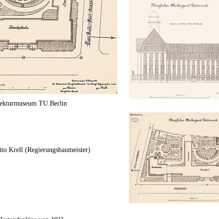
itekturmuseum TU Berlin
tto Krell (Regierungsbaumeister)