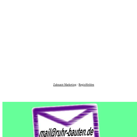
Zahnarzt Marketing
-
RegioHelden