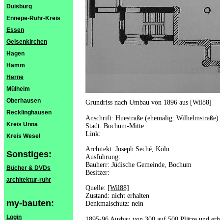
Duisburg
Ennepe-Ruhr-Kreis
Essen
Gelsenkirchen
Hagen
Hamm
Herne
Mülheim
Oberhausen
Grundriss nach Umbau von 1896 aus [Wil88]
Recklinghausen
Anschrift: Huestraße (ehemalig: Wilhelmstraße)
Kreis Unna
Stadt: Bochum-Mitte
Link:
Kreis Wesel
Architekt: Joseph Seché, Köln
Sonstiges:
Ausführung:
Bauherr: Jüdische Gemeinde, Bochum
Bücher & DVDs
Besitzer:
architektur-ruhr
Quelle:
[Wil88]
Zustand: nicht erhalten
my-bauten:
Denkmalschutz: nein
Login
1895-96 Ausbau von 300 auf 500 Plätze und erhe