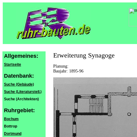
Erweiterung Synagoge
Allgemeines:
Startseite
Planung:
Baujahr: 1895-96
Datenbank:
Suche (Gebäude)
Suche (Literaturstell.)
Suche (Architekten)
Ruhrgebiet:
Bochum
Bottrop
Dortmund