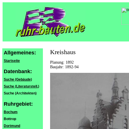
Kreishaus
Allgemeines:
Startseite
Planung: 1892
Baujahr: 1892-94
Datenbank:
Suche (Gebäude)
Suche (Literaturstell.)
Suche (Architekten)
Ruhrgebiet:
Bochum
Bottrop
Dortmund