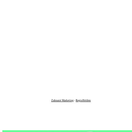
Zahnarzt Marketing
-
RegioHelden