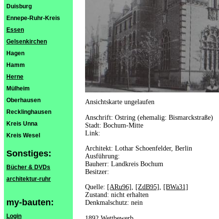
Duisburg
Ennepe-Ruhr-Kreis
Essen
Gelsenkirchen
Hagen
Hamm
Herne
Mülheim
Oberhausen
Ansichtskarte ungelaufen
Recklinghausen
Anschrift: Ostring (ehemalig: Bismarckstraße)
Kreis Unna
Stadt: Bochum-Mitte
Link:
Kreis Wesel
Architekt: Lothar Schoenfelder, Berlin
Sonstiges:
Ausführung:
Bauherr: Landkreis Bochum
Bücher & DVDs
Besitzer:
architektur-ruhr
Quelle:
[ARu96]
,
[ZdB95]
,
[BWa31]
Zustand: nicht erhalten
my-bauten:
Denkmalschutz: nein
Login
1892 Wettbewerb