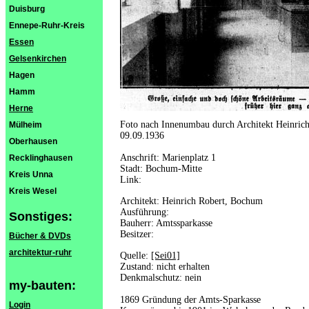
Duisburg
Ennepe-Ruhr-Kreis
Essen
Gelsenkirchen
Hagen
Hamm
Herne
Foto nach Innenumbau durch Architekt Heinric
Mülheim
09.09.1936
Oberhausen
Anschrift: Marienplatz 1
Recklinghausen
Stadt: Bochum-Mitte
Kreis Unna
Link:
Kreis Wesel
Architekt: Heinrich Robert, Bochum
Ausführung:
Sonstiges:
Bauherr: Amtssparkasse
Besitzer:
Bücher & DVDs
architektur-ruhr
Quelle:
[Sei01]
Zustand: nicht erhalten
Denkmalschutz: nein
my-bauten:
1869 Gründung der Amts-Sparkasse
Login