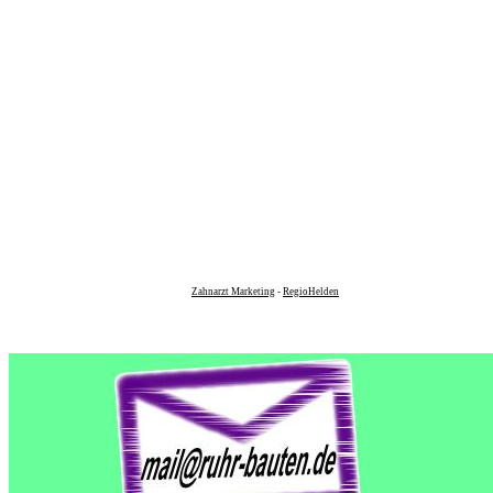
Zahnarzt Marketing
-
RegioHelden