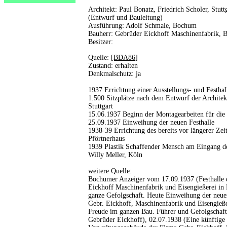
Architekt: Paul Bonatz, Friedrich Scholer, Stutt
(Entwurf und Bauleitung)
Ausführung: Adolf Schmale, Bochum
Bauherr: Gebrüder Eickhoff Maschinenfabrik,
Besitzer:
Quelle:
[BDA86]
Zustand: erhalten
Denkmalschutz: ja
1937 Errichtung einer Ausstellungs- und Festha
1.500 Sitzplätze nach dem Entwurf der Architek
Stuttgart
15.06.1937 Beginn der Montagearbeiten für die
25.09.1937 Einweihung der neuen Festhalle
1938-39 Errichtung des bereits vor längerer Ze
Pförtnerhaus
1939 Plastik Schaffender Mensch am Eingang d
Willy Meller, Köln
weitere Quelle:
Bochumer Anzeiger vom 17.09.1937 (Festhalle d
Eickhoff Maschinenfabrik und Eisengießerei in
ganze Gefolgschaft. Heute Einweihung der neuen
Gebr. Eickhoff, Maschinenfabrik und Eisengieß
Freude im ganzen Bau. Führer und Gefolgschaft
Gebrüder Eickhoff), 02.07.1938 (Eine künftige 