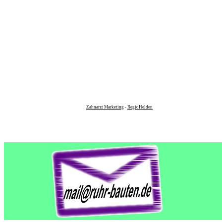
Zahnarzt Marketing
-
RegioHelden