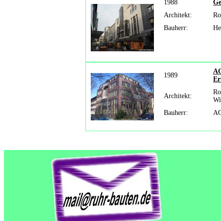
1988
Ge
Architekt:
Ro
Bauherr:
He
AO
1989
Er
Ro
Architekt:
Wi
Bauherr:
AO