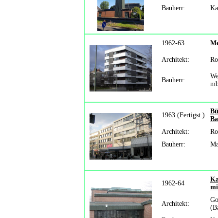
Bauherr:
Ka
1962-63
Me
Architekt:
Ro
We
Bauherr:
mb
Bü
1963 (Fertigst.)
Ba
Architekt:
Ro
Bauherr:
Ma
Ka
1962-64
mi
Go
Architekt:
(B