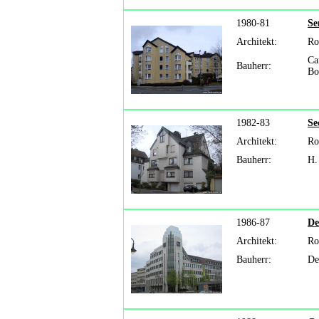
1980-81
Se
Architekt:
Ro
Ca
Bauherr:
Bo
1982-83
Se
Architekt:
Ro
Bauherr:
H.
1986-87
De
Architekt:
Ro
Bauherr:
De