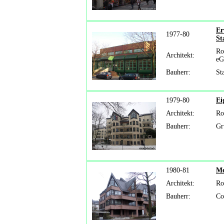
Er
1977-80
St
Ro
Architekt:
eG
Bauherr:
St
1979-80
Ei
Architekt:
Ro
Bauherr:
Gr
1980-81
Me
Architekt:
Ro
Bauherr:
Co